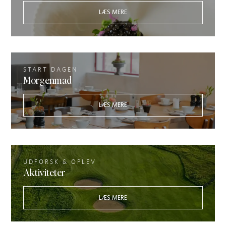
LÆS MERE
START DAGEN
Morgenmad
LÆS MERE
UDFORSK & OPLEV
Aktiviteter
LÆS MERE