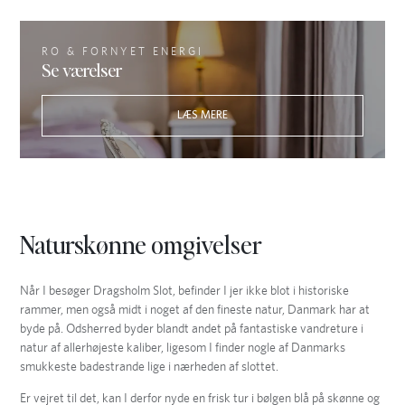
RO & FORNYET ENERGI
Se værelser
LÆS MERE
Naturskønne omgivelser
Når I besøger Dragsholm Slot, befinder I jer ikke blot i historiske
rammer, men også midt i noget af den fineste natur, Danmark har at
byde på. Odsherred byder blandt andet på fantastiske vandreture i
natur af allerhøjeste kaliber, ligesom I finder nogle af Danmarks
smukkeste badestrande lige i nærheden af slottet.
Er vejret til det, kan I derfor nyde en frisk tur i bølgen blå på skønne og