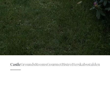
Castle
Grounds
Rooms
Gourmet
Bistro
Herskabsstalden