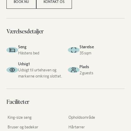
BOOK NU
KONTAKT OS
Værelsesdetaljer
Seng
Størelse
Hästens bed
35
sqm
Udsigt
Plads
Udsigt til urtehaven og
2
guests
markerne omkring slottet.
Faciliteter
King-size seng
Opholdsområde
Bruser og badekar
Hårtørrer