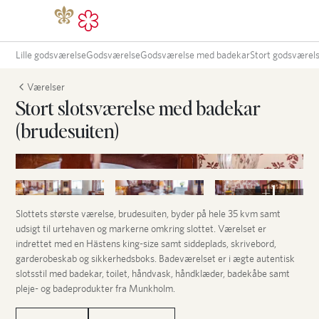
Lille godsværelse
Godsværelse
Godsværelse med badekar
Stort godsværel
Værelser
Stort slotsværelse med badekar
(brudesuiten)
+1
Slottets største værelse, brudesuiten, byder på hele 35 kvm samt
udsigt til urtehaven og markerne omkring slottet. Værelset er
indrettet med en Hästens king-size samt siddeplads, skrivebord,
garderobeskab og sikkerhedsboks. Badeværelset er i ægte autentisk
slotsstil med badekar, toilet, håndvask, håndklæder, badekåbe samt
pleje- og badeprodukter fra Munkholm.